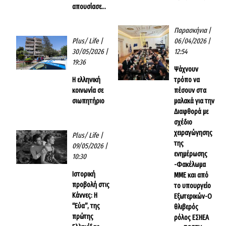
απουσίασε…
Παρασκήνια
|
Plus/ Life
|
06/04/2026 |
30/05/2026 |
12:54
19:36
Ψάχνουν
Η ελληνική
τρόπο να
κοινωνία σε
πέσουν στα
σιωπητήριο
μαλακά για την
Διαφθορά με
σχέδιο
χειραγώγησης
Plus/ Life
|
της
09/05/2026 |
ενημέρωσης
10:30
-Φακέλωμα
Ιστορική
ΜΜΕ και από
προβολή στις
το υπουργείο
Κάννες: Η
Εξωτερικών-Ο
“Εύα”, της
θλιβερός
πρώτης
ρόλος ΕΣΗΕΑ