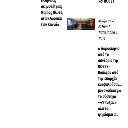
Ελληνίδας
και ΠΟΕΣΥ.
σκηνοθέτριας
Μαρίας Πλυτά,
στα Κλασσικά
Kedpress/
των Καννών
ΕΣΗΕΑ
|
17/03/2026 |
12:14
ο παρασκήνιο
από το
συνέδριο της
ΠΟΕΣΥ-
Πούλμαν από
την επαρχία
κουβαλούσαν…
μονοκούκια για
το σύστημα
–«Έπνιξαν»
όλα τα
ψηφίσματα!..