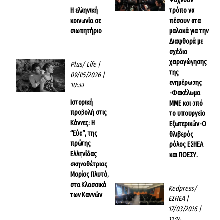
Ψάχνουν
Η ελληνική
τρόπο να
κοινωνία σε
πέσουν στα
σιωπητήριο
μαλακά για την
Διαφθορά με
σχέδιο
χειραγώγησης
Plus/ Life
|
της
09/05/2026 |
ενημέρωσης
10:30
-Φακέλωμα
Ιστορική
ΜΜΕ και από
προβολή στις
το υπουργείο
Κάννες: Η
Εξωτερικών-Ο
“Εύα”, της
θλιβερός
πρώτης
ρόλος ΕΣΗΕΑ
Ελληνίδας
και ΠΟΕΣΥ.
σκηνοθέτριας
Μαρίας Πλυτά,
στα Κλασσικά
Kedpress/
των Καννών
ΕΣΗΕΑ
|
17/03/2026 |
12:14