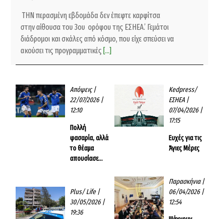
ΤΗΝ περασμένη εβδομάδα δεν έπεφτε καρφίτσα
στην αίθουσα του 3ου ορόφου της ΕΣΗΕΑ.’ Γεμάτοι
διάδρομοι και σκάλες από κόσμο, που είχε σπεύσει να
ακούσει τις προγραμματικές
[...]
Απόψεις
|
Kedpress/
22/07/2026 |
ΕΣΗΕΑ
|
12:10
07/04/2026 |
17:15
Πολλή
φασαρία, αλλά
Ευχές για τις
το θέαμα
Άγιες Μέρες
απουσίασε…
Παρασκήνια
|
Plus/ Life
|
06/04/2026 |
30/05/2026 |
12:54
19:36