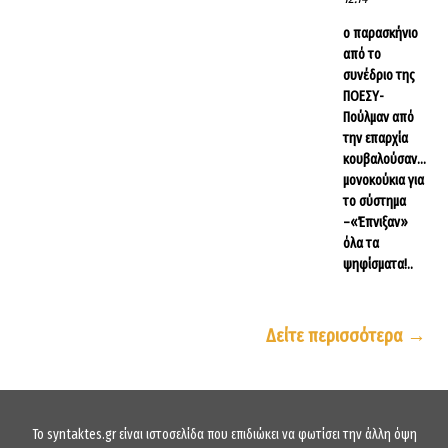
ο παρασκήνιο
από το
συνέδριο της
ΠΟΕΣΥ-
Πούλμαν από
την επαρχία
κουβαλούσαν…
μονοκούκια για
το σύστημα
–«Έπνιξαν»
όλα τα
ψηφίσματα!..
Δείτε περισσότερα →
To syntaktes.gr είναι ιστοσελίδα που επιδιώκει να φωτίσει την άλλη όψη