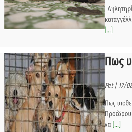
Δηλητηρία
καταγγέλλ
[...]
Πως υ
Pet | 17/0
Πως υιοθε
Προέδρου 
να
[...]