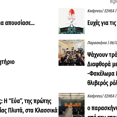
πρ
Kedpress/ ΕΣΗΕΑ
|
μα απουσίασε…
Ευχές για τις
Παρασκήνια
|
06/0
Ψάχνουν τρό
ητήριο
Διαφθορά με
-Φακέλωμα Μ
θλιβερός ρό
Kedpress/ ΕΣΗΕΑ
|
: Η “Εύα”, της πρώτης
ο παρασκήνι
ίας Πλυτά, στα Κλασσικά