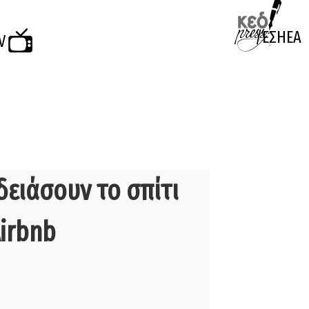
/EΣΗΕΑ
V
δειάσουν το σπίτι
Airbnb