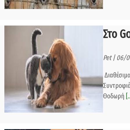
Στο G
Pet | 06/0
Διαθέσιμα
Συντροφιά
Θοδωρή
[.