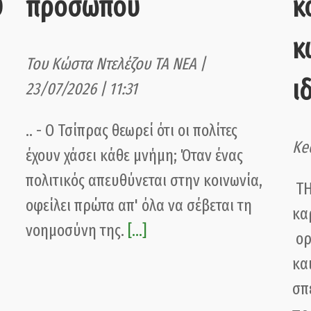
O
προσώπου
κ
κ
Του Κώστα Ντελέζου ΤΑ ΝΕΑ |
ι
23/07/2026 | 11:31
.. - Ο Τσίπρας θεωρεί ότι οι πολίτες
Ke
έχουν χάσει κάθε μνήμη; Όταν ένας
πολιτικός απευθύνεται στην κοινωνία,
ΤΗ
οφείλει πρώτα απ' όλα να σέβεται τη
κα
νοημοσύνη της.
[...]
ορ
κα
σπ