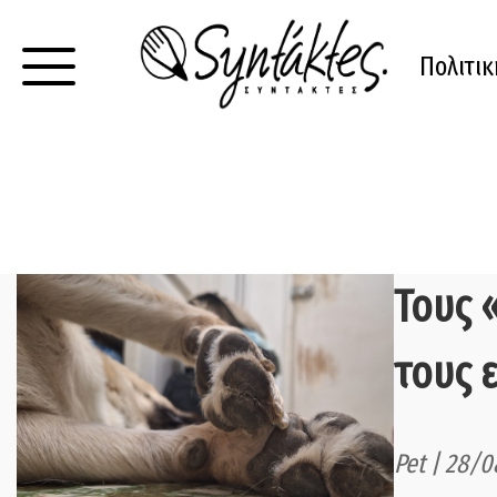
Πολιτικ
Τους 
τους 
Pet | 28/0