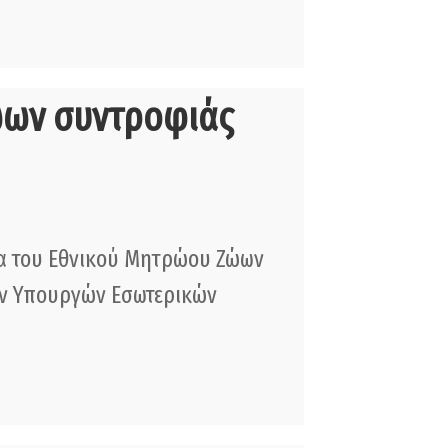
ζώων συντροφιάς
εία του Εθνικού Μητρώου Ζώων
των Υπουργών Εσωτερικών