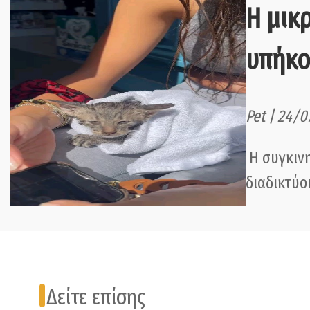
Η μικρ
υπήκο
Pet | 24/0
H συγκινη
διαδικτύο
Δείτε επίσης