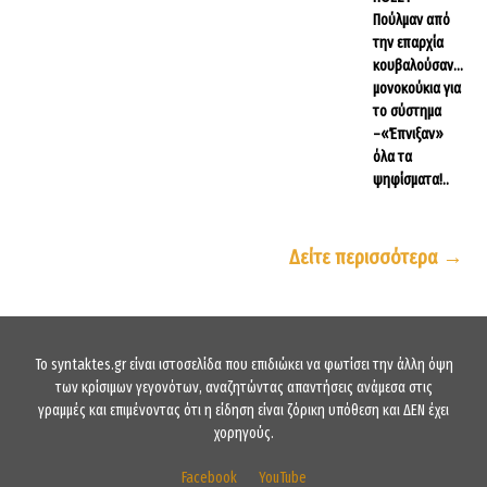
Πούλμαν από
την επαρχία
κουβαλούσαν…
μονοκούκια για
το σύστημα
–«Έπνιξαν»
όλα τα
ψηφίσματα!..
Δείτε περισσότερα →
To syntaktes.gr είναι ιστοσελίδα που επιδιώκει να φωτίσει την άλλη όψη
των κρίσιμων γεγονότων, αναζητώντας απαντήσεις ανάμεσα στις
γραμμές και επιμένοντας ότι η είδηση είναι ζόρικη υπόθεση και ΔΕΝ έχει
χορηγούς.
Facebook
YouTube