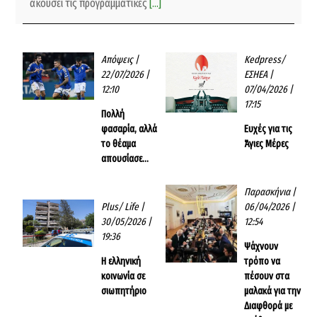
ακούσει τις προγραμματικές
[...]
Απόψεις
|
Kedpress/
22/07/2026 |
ΕΣΗΕΑ
|
12:10
07/04/2026 |
17:15
Πολλή
φασαρία, αλλά
Ευχές για τις
το θέαμα
Άγιες Μέρες
απουσίασε…
Παρασκήνια
|
Plus/ Life
|
06/04/2026 |
30/05/2026 |
12:54
19:36
Ψάχνουν
Η ελληνική
τρόπο να
κοινωνία σε
πέσουν στα
σιωπητήριο
μαλακά για την
Διαφθορά με