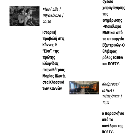
σχέδιο
χειραγώγησης
Plus/ Life
|
της
09/05/2026 |
ενημέρωσης
10:30
-Φακέλωμα
Ιστορική
ΜΜΕ και από
προβολή στις
το υπουργείο
Κάννες: Η
Εξωτερικών-Ο
“Εύα”, της
θλιβερός
πρώτης
ρόλος ΕΣΗΕΑ
Ελληνίδας
και ΠΟΕΣΥ.
σκηνοθέτριας
Μαρίας Πλυτά,
στα Κλασσικά
Kedpress/
των Καννών
ΕΣΗΕΑ
|
17/03/2026 |
12:14
ο παρασκήνιο
από το
συνέδριο της
ΠΟΕΣΥ-