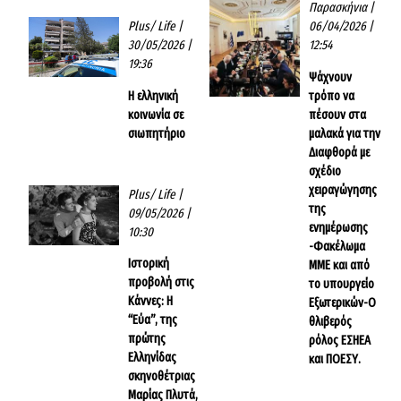
Παρασκήνια
|
Plus/ Life
|
06/04/2026 |
30/05/2026 |
12:54
19:36
Ψάχνουν
Η ελληνική
τρόπο να
κοινωνία σε
πέσουν στα
σιωπητήριο
μαλακά για την
Διαφθορά με
σχέδιο
χειραγώγησης
Plus/ Life
|
της
09/05/2026 |
ενημέρωσης
10:30
-Φακέλωμα
Ιστορική
ΜΜΕ και από
προβολή στις
το υπουργείο
Κάννες: Η
Εξωτερικών-Ο
“Εύα”, της
θλιβερός
πρώτης
ρόλος ΕΣΗΕΑ
Ελληνίδας
και ΠΟΕΣΥ.
σκηνοθέτριας
Μαρίας Πλυτά,