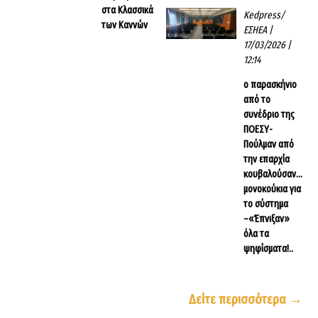
στα Κλασσικά
Kedpress/
των Καννών
ΕΣΗΕΑ
|
17/03/2026 |
12:14
ο παρασκήνιο
από το
συνέδριο της
ΠΟΕΣΥ-
Πούλμαν από
την επαρχία
κουβαλούσαν…
μονοκούκια για
το σύστημα
–«Έπνιξαν»
όλα τα
ψηφίσματα!..
Δείτε περισσότερα →