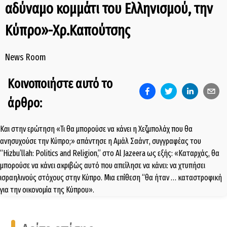
αδύναμο κομμάτι του Ελληνισμού, την
Κύπρο»-Χρ.Καπούτσης
News Room
Κοινοποιήστε αυτό το
άρθρο:
Και στην ερώτηση «Τι θα μπορούσε να κάνει η Χεζμπολάχ που θα
ανησυχούσε την Κύπρο;» απάντησε η Αμάλ Σαάντ, συγγραφέας του
“Hizbu’llah: Politics and Religion,” στο Al Jazeera ως εξής: «Καταρχάς, θα
μπορούσε να κάνει ακριβώς αυτό που απείλησε να κάνει: να χτυπήσει
ισραηλινούς στόχους στην Κύπρο. Μια επίθεση “θα ήταν … καταστροφική
για την οικονομία της Κύπρου».