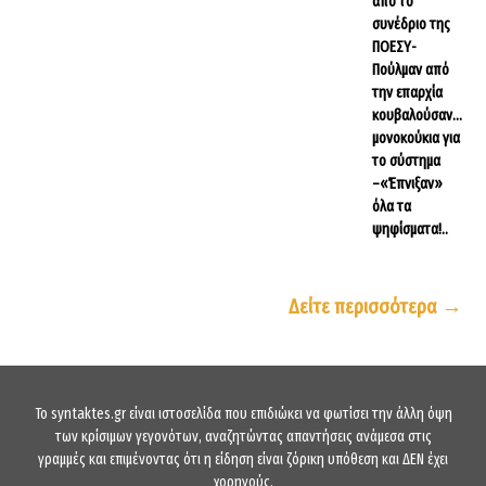
από το
συνέδριο της
ΠΟΕΣΥ-
Πούλμαν από
την επαρχία
κουβαλούσαν…
μονοκούκια για
το σύστημα
–«Έπνιξαν»
όλα τα
ψηφίσματα!..
Δείτε περισσότερα →
To syntaktes.gr είναι ιστοσελίδα που επιδιώκει να φωτίσει την άλλη όψη
των κρίσιμων γεγονότων, αναζητώντας απαντήσεις ανάμεσα στις
γραμμές και επιμένοντας ότι η είδηση είναι ζόρικη υπόθεση και ΔΕΝ έχει
χορηγούς.