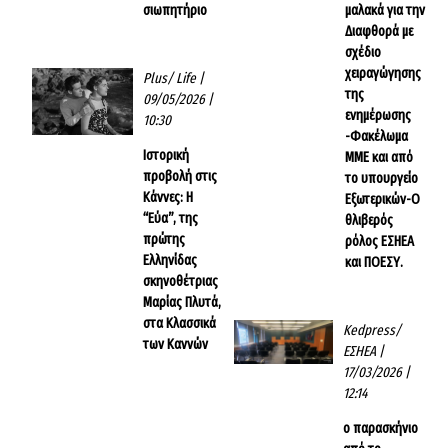
σιωπητήριο
μαλακά για την
Διαφθορά με
σχέδιο
χειραγώγησης
Plus/ Life
|
της
09/05/2026 |
ενημέρωσης
10:30
-Φακέλωμα
Ιστορική
ΜΜΕ και από
προβολή στις
το υπουργείο
Κάννες: Η
Εξωτερικών-Ο
“Εύα”, της
θλιβερός
πρώτης
ρόλος ΕΣΗΕΑ
Ελληνίδας
και ΠΟΕΣΥ.
σκηνοθέτριας
Μαρίας Πλυτά,
στα Κλασσικά
Kedpress/
των Καννών
ΕΣΗΕΑ
|
17/03/2026 |
12:14
ο παρασκήνιο