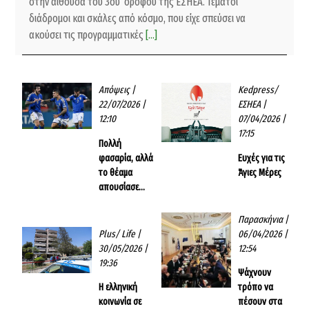
στην αίθουσα του 3ου ορόφου της ΕΣΗΕΑ.’ Γεμάτοι
διάδρομοι και σκάλες από κόσμο, που είχε σπεύσει να
ακούσει τις προγραμματικές
[...]
Απόψεις
|
Kedpress/
22/07/2026 |
ΕΣΗΕΑ
|
12:10
07/04/2026 |
17:15
Πολλή
φασαρία, αλλά
Ευχές για τις
το θέαμα
Άγιες Μέρες
απουσίασε…
Παρασκήνια
|
Plus/ Life
|
06/04/2026 |
30/05/2026 |
12:54
19:36
Ψάχνουν
Η ελληνική
τρόπο να
κοινωνία σε
πέσουν στα